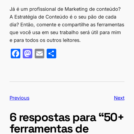
Já é um profissional de Marketing de conteúdo?
A Estratégia de Conteúdo é o seu pão de cada
dia? Então, comente e compartilhe as ferramentas
que você usa em seu trabalho será útil para mim
e para todos os outros leitores.
F
M
E
S
a
as
m
h
c
to
ail
ar
e
d
e
b
o
Previous
Next
o
n
o
6 respostas para “50+
k
ferramentas de