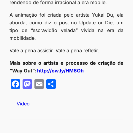
rendendo de forma irracional a era mobile.
A animação foi criada pelo artista Yukai Du, ela
aborda, como diz o post no Update or Die, um
tipo de “escravidão velada” vivida na era da
mobilidade.
Vale a pena assistir. Vale a pena refletir.
Mais sobre o artista e processo de criação de
“Way Out”:
http://ow.ly/HM6Oh
F
M
E
S
a
as
m
h
c
to
ail
ar
Video
e
d
e
b
o
o
n