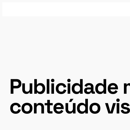
Pular
para
o
conteúdo
Publicidade 
conteúdo vis