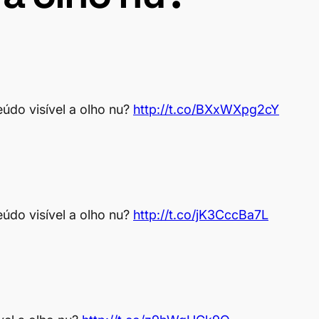
údo visível a olho nu?
http://t.co/BXxWXpg2cY
údo visível a olho nu?
http://t.co/jK3CccBa7L