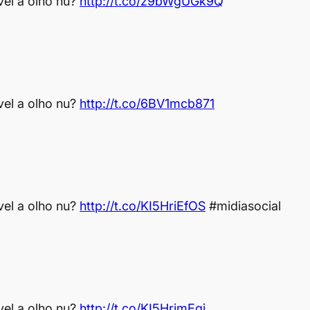
vel a olho nu?
http://t.co/z9bWgUGk9Q
vel a olho nu?
http://t.co/6BV1mcb871
vel a olho nu?
http://t.co/KI5HriEfOS
#midiasocial
vel a olho nu?
http://t.co/KI5HrimEqi