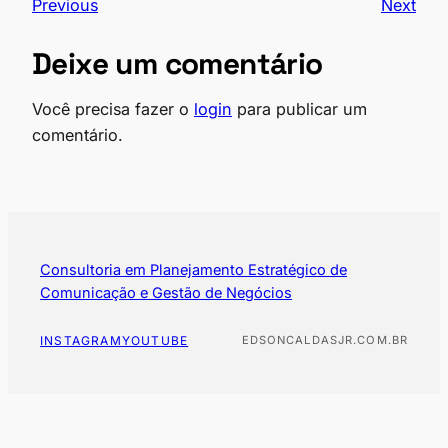
Previous
Next
o
n
o
Deixe um comentário
k
Você precisa fazer o
login
para publicar um
comentário.
Consultoria em Planejamento Estratégico de
Comunicação e Gestão de Negócios
INSTAGRAM
YOUTUBE
EDSONCALDASJR.COM.BR