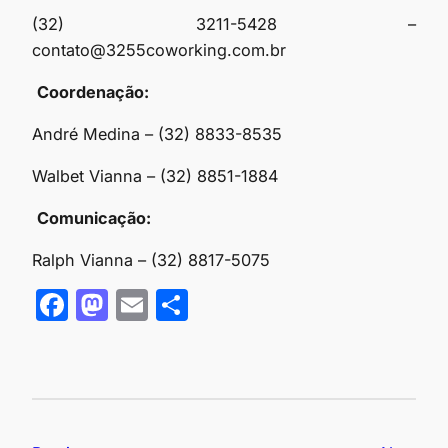
(32) 3211-5428 –
contato@3255coworking.com.br
Coordenação:
André Medina – (32) 8833-8535
Walbet Vianna – (32) 8851-1884
Comunicação:
Ralph Vianna – (32) 8817-5075
F
M
E
S
a
as
m
h
c
to
ail
ar
e
d
e
b
o