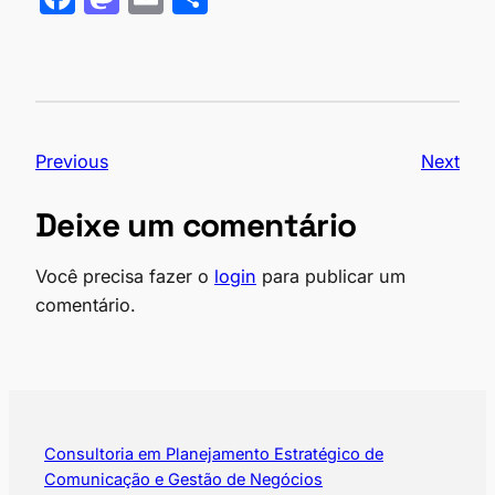
a
as
m
h
c
to
ail
ar
e
d
e
b
o
Previous
Next
o
n
o
Deixe um comentário
k
Você precisa fazer o
login
para publicar um
comentário.
Consultoria em Planejamento Estratégico de
Comunicação e Gestão de Negócios