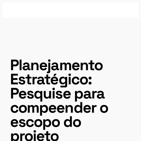
Pular
para
o
conteúdo
Planejamento
Estratégico:
Pesquise para
compeender o
escopo do
projeto