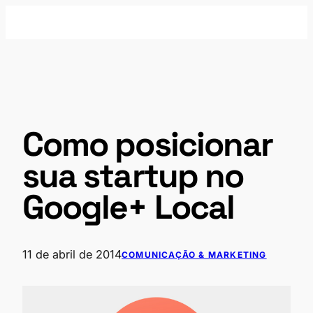
Pular
para
o
conteúdo
Como posicionar
sua startup no
Google+ Local
11 de abril de 2014
COMUNICAÇÃO & MARKETING