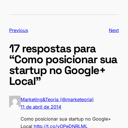
c
to
ail
ar
e
d
e
b
o
Previous
Next
o
n
o
17 respostas para
k
“Como posicionar sua
startup no Google+
Local”
Marketing&Teoria (@marketeoria)
11 de abril de 2014
Como posicionar sua startup no Google+
Local
http://t.co/vOPeDNRLML