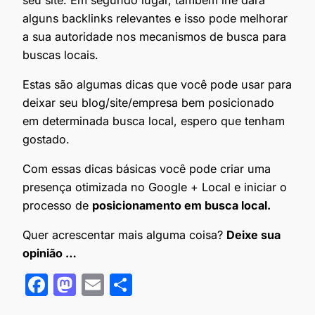
seu site. Em segundo lugar, também lhe dará
alguns backlinks relevantes e isso pode melhorar
a sua autoridade nos mecanismos de busca para
buscas locais.
Estas são algumas dicas que você pode usar para
deixar seu blog/site/empresa bem posicionado
em determinada busca local, espero que tenham
gostado.
Com essas dicas básicas você pode criar uma
presença otimizada no Google + Local e iniciar o
processo de
posicionamento em busca local.
Quer acrescentar mais alguma coisa?
Deixe sua
opinião …
F
M
E
S
a
as
m
h