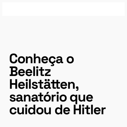
Pular
para
o
conteúdo
Conheça o
Beelitz
Heilstätten,
sanatório que
cuidou de Hitler